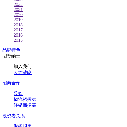
2022
2021
2020
2019
2018
2017
2016
2015
品牌特色
招贤纳士
加入我们
人才战略
招商合作
采购
物流招投标
经销商招募
投资者关系
财务报表