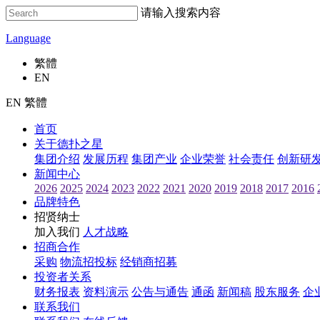
请输入搜索内容
Language
繁體
EN
EN 繁體
首页
关于德扑之星
集团介绍
发展历程
集团产业
企业荣誉
社会责任
创新研
新闻中心
2026
2025
2024
2023
2022
2021
2020
2019
2018
2017
2016
品牌特色
招贤纳士
加入我们
人才战略
招商合作
采购
物流招投标
经销商招募
投资者关系
财务报表
资料演示
公告与通告
通函
新闻稿
股东服务
企
联系我们